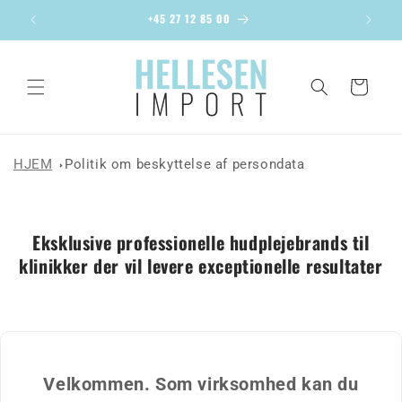
Gå til
+45 27 12 85 00
Chris
indhold
Indkøbskurv
HJEM
Politik om beskyttelse af persondata
Eksklusive professionelle hudplejebrands til
klinikker der vil levere exceptionelle resultater
Velkommen. Som virksomhed kan du