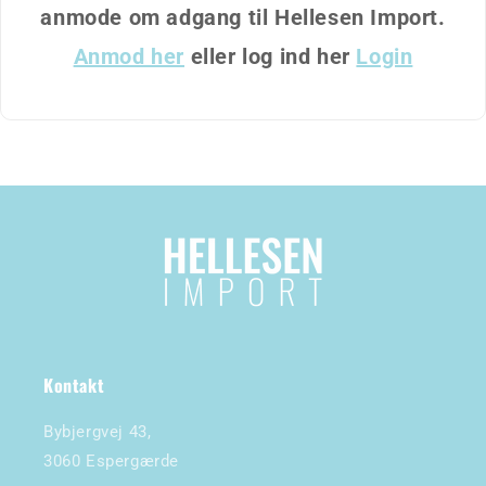
anmode om adgang til Hellesen Import.
Anmod her
eller log ind her
Login
Kontakt
Bybjergvej 43,
3060 Espergærde