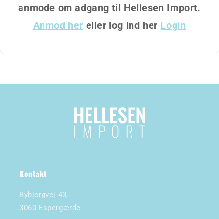
anmode om adgang til Hellesen Import.
Anmod her
eller log ind her
Login
Kontakt
Bybjergvej 43,
3060 Espergærde