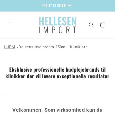
Gå til
+45 27 12 85 00
Chris
indhold
Indkøbskurv
HJEM
De-sensitive cream 250ml - Klinik str.
Eksklusive professionelle hudplejebrands til
klinikker der vil levere exceptionelle resultater
Velkommen. Som virksomhed kan du